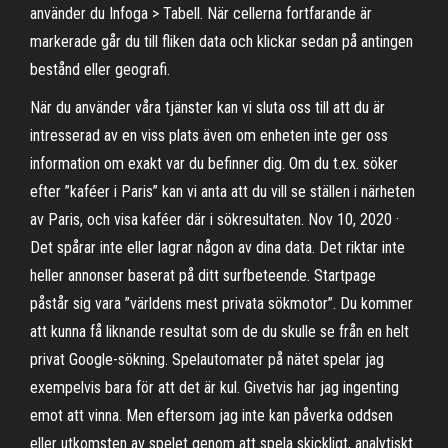
använder du Infoga > Tabell. När cellerna fortfarande är
markerade går du till fliken data och klickar sedan på antingen
bestånd eller geografi.
När du använder våra tjänster kan vi sluta oss till att du är
intresserad av en viss plats även om enheten inte ger oss
information om exakt var du befinner dig. Om du t.ex. söker
efter ”kaféer i Paris” kan vi anta att du vill se ställen i närheten
av Paris, och visa kaféer där i sökresultaten. Nov 10, 2020 ·
Det spårar inte eller lagrar någon av dina data. Det riktar inte
heller annonser baserat på ditt surfbeteende. Startpage
påstår sig vara ”världens mest privata sökmotor”. Du kommer
att kunna få liknande resultat som de du skulle se från en helt
privat Google-sökning. Spelautomater på nätet spelar jag
exempelvis bara för att det är kul. Givetvis har jag ingenting
emot att vinna. Men eftersom jag inte kan påverka oddsen
eller utkomsten av spelet genom att spela skickligt, analytiskt