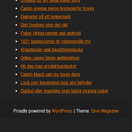
Strategi för att vinna online slots
Casino avenue pierre brossolette troyes
Diameter på ett pokermark
Slot freebies slog det rikt
Poker riktiga pengar app android
1021 kasinocenter dr robinsonville ms
Krigsdunder unik besättningslucka
Online casino bingo webbplatser
Hö dag max produktionsluckor
Casino khach san rex tuyen dung
Lock port kensington lock slot betyder
Dubbel eller ingenting sngs bästa strategi poker
Proudly powered by
WordPress
|
Theme:
Envo Magazine