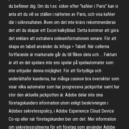
du befinner dig. Om du t.ex. söker efter ”kaféer i Paris” kan vi
anta att du vill se ställen i närheten av Paris, och visa kaféer
där i sökresultaten. Även om det inte krävs rekommenderas
det att du skapar ett Excel-kalkylblad. Detta kommer att göra
det enklare att extrahera onlineinformationen senare. För att
skapa en tabell använder du Infoga > Tabell. När cellerna
fortfarande är markerade går du till fliken data och … Faktum
är att en del spelare inte ens spelar på spelautomater som
inte erbjuder denna möjlighet. För att förtydliga och
underlättaför kunderna, har många casinon bra översikter som
visar vilka automater som har progressiva jackpottar samt hur
stor den aktuella jackpotten är. Adobe delar inte sina
företagskunders information utom enligt beskrivningen i
Adobes sekretesspolicy, i Adobe Experience Cloud Device
Co-op eller när företagskunden ber om det. Mer information
om sekretessrutinerna för ett företag som använder Adobe