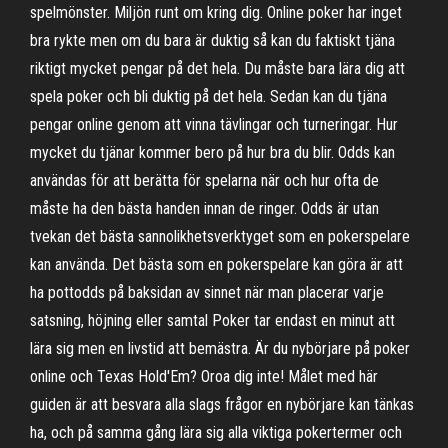
spelmönster. Miljön runt om kring dig. Online poker har inget
bra rykte men om du bara är duktig så kan du faktiskt tjäna
riktigt mycket pengar på det hela. Du måste bara lära dig att
spela poker och bli duktig på det hela. Sedan kan du tjäna
pengar online genom att vinna tävlingar och turneringar. Hur
mycket du tjänar kommer bero på hur bra du blir. Odds kan
användas för att berätta för spelarna när och hur ofta de
måste ha den bästa handen innan de ringer. Odds är utan
tvekan det bästa sannolikhetsverktyget som en pokerspelare
kan använda. Det bästa som en pokerspelare kan göra är att
ha pottodds på baksidan av sinnet när man placerar varje
satsning, höjning eller samtal Poker tar endast en minut att
lära sig men en livstid att bemästra. Är du nybörjare på poker
online och Texas Hold'Em? Oroa dig inte! Målet med här
guiden är att besvara alla slags frågor en nybörjare kan tänkas
ha, och på samma gång lära sig alla viktiga pokertermer och