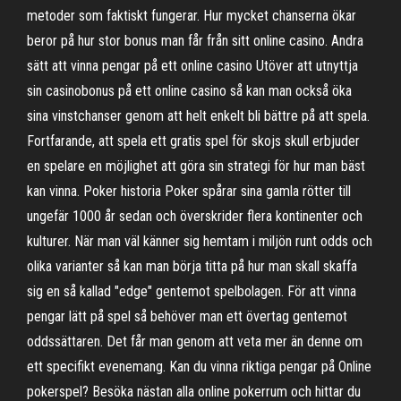
metoder som faktiskt fungerar. Hur mycket chanserna ökar
beror på hur stor bonus man får från sitt online casino. Andra
sätt att vinna pengar på ett online casino Utöver att utnyttja
sin casinobonus på ett online casino så kan man också öka
sina vinstchanser genom att helt enkelt bli bättre på att spela.
Fortfarande, att spela ett gratis spel för skojs skull erbjuder
en spelare en möjlighet att göra sin strategi för hur man bäst
kan vinna. Poker historia Poker spårar sina gamla rötter till
ungefär 1000 år sedan och överskrider flera kontinenter och
kulturer. När man väl känner sig hemtam i miljön runt odds och
olika varianter så kan man börja titta på hur man skall skaffa
sig en så kallad "edge" gentemot spelbolagen. För att vinna
pengar lätt på spel så behöver man ett övertag gentemot
oddssättaren. Det får man genom att veta mer än denne om
ett specifikt evenemang. Kan du vinna riktiga pengar på Online
pokerspel? Besöka nästan alla online pokerrum och hittar du