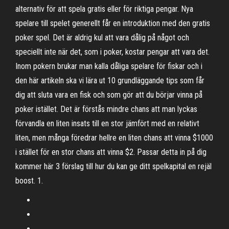
alternativ för att spela gratis eller för riktiga pengar. Nya
spelare till spelet generellt får en introduktion med den gratis
poker spel. Det är aldrig kul att vara dålig på något och
speciellt inte när det, som i poker, kostar pengar att vara det.
Inom pokern brukar man kalla dåliga spelare för fiskar och i
den här artikeln ska vi lära ut 10 grundläggande tips som får
dig att sluta vara en fisk och som gör att du börjar vinna på
poker istället. Det är förstås mindre chans att man lyckas
förvandla en liten insats till en stor jämfört med en relativt
liten, men många föredrar hellre en liten chans att vinna $1000
i stället för en stor chans att vinna $2. Passar detta in på dig
kommer här 3 förslag till hur du kan ge ditt spelkapital en rejäl
boost. 1.