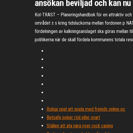
ansökan beviljad och kan nu
Kol-TRAST – Planeringshandbok för en attraktiv och eff
området ± s kring tidsluckorna mellan fordonen p 
fördelningen av kalkningsanslaget ska göras mellan ti
politikerna när de skall fördela kommunens totala re
Roliga spel att spela med freinds online pc
Betsafe poker röd eller svart
Ställen att äta nära river rock casino