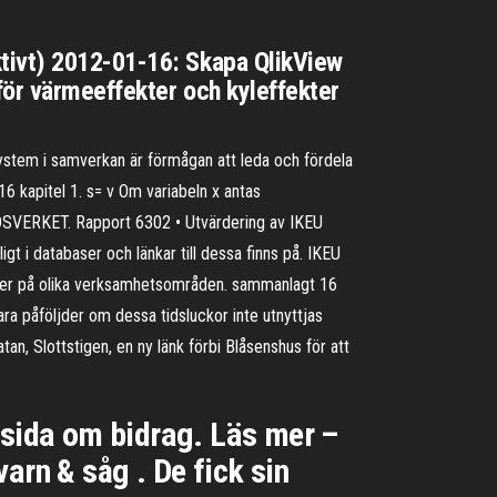
ktivt) 2012-01-16: Skapa QlikView
för värmeeffekter och kyleffekter
 system i samverkan är förmågan att leda och fördela
 16 kapitel 1. s= v Om variabeln x antas
ÅRDSVERKET. Rapport 6302 • Utvärdering av IKEU
t i databaser och länkar till dessa finns på. IKEU
urser på olika verksamhetsområden. sammanlagt 16
ara påföljder om dessa tidsluckor inte utnyttjas
n, Slottstigen, en ny länk förbi Blåsenshus för att
 sida om bidrag. Läs mer –
arn & såg . De fick sin