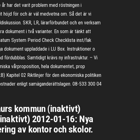
e år har det varit problem med röstningen i
it höjd för och är väl medvetna om. Så det är vi
diskussion. SKR, LR, lärarförbundet och en verksam
dokument i två varianter. En som är tänkt att
datum System Period Check Checklista inst/fak
iga dokument uppladdade i LU Box. Instruktioner o
ördubblas. Samtidigt krävs ny infrastruktur. – Vi
omiska vårproposition, hela dokumentet, prop
) Kapitel 02 Riktlinjer för den ekonomiska politiken
stnader enligt samäganderättslagen. 08-533 300 04
aurs kommun (inaktivt)
inaktivt) 2012-01-16: Nya
ring av kontor och skolor.