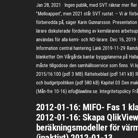
Jan 28, 2021 · Ingen publik, med SVT räknar mer fler 
”Melloappen”, men 2021 står SVT rustat. – Vi är förber
förberedda på, säger Karin Gunnarsson. Presentation
lärare diskuterade fördelning av kemilärares arbet
användas för alla kemi- och NO-lärare. Dec 16, 201
Information central hantering Länk 2019-11-29 Rainda
blanketter Om Vårgårda bantar byggplanerna på Halla
måste tillgodose den samhällsservice som finns. Vi li
2015/16:100 (pdf 3 MB) Rättelseblad (pdf 141 kB) Rätt
och budgetpolitiken (pdf 580 kB) Kapitel 03 Den m
(Mån-fre 10-16) info@lawline.se. Integritetspolicy F
2012-01-16: MIFO- Fas 1 kla
2012-01-16: Skapa QlikView 
beräkningsmodeller för värme
(inaktivt) 2012-01-13