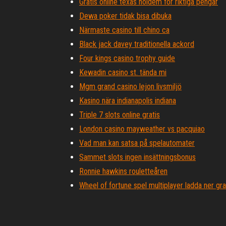
Gratis online texas holdem för riktiga pengar
Dewa poker tidak bisa dibuka
Närmaste casino till chino ca
Black jack davey traditionella ackord
Four kings casino trophy guide
Kewadin casino st. tända mi
Mgm grand casino lejon livsmiljö
Kasino nära indianapolis indiana
Triple 7 slots online gratis
London casino mayweather vs pacquiao
Vad man kan satsa på spelautomater
Sammet slots ingen insättningsbonus
Ronnie hawkins rouletteåren
Wheel of fortune spel multiplayer ladda ner grat
Gratis kina shore slot spel