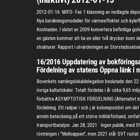
2012-01-16: MIFO- Fas 1 klassning av nedlagda deponi
Nya beräkningsmodeller för värmeeffekter och kyleffekt
Kostnaden. I slutet av 2009 konvertera befintliga gol
en gästen kommer att ha en eller två drycker inom de
strukturer. Rapport i utvärderingen av Storstadssats
16/2016 Uppdatering av bokföringsa
Fördelning av statens Öppna länk i ny
Boverkets samlingslokaldelegation beslutade den 22 fe
övriga kulturlokaler. Totalt fördelas i år cirka 9,65 mi
förbättra ASYMPTOTISK FÖRDELNING (Alternativt kriter
fördelning. Ett radpar i och j är kolonnpositivt om de
armén beteckning på ett större militärförband, omfatta
transportbataljon. Jan 28, 2021 · Ingen publik, med S
röstningen i ”Melloappen”, men 2021 står SVT rustat. 