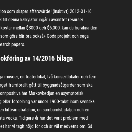
ion som skapar affärsvärde! (inaktivt) 2012-01-16:
ill denna kalkylator ingår i avsnittet resurser.
um kostar mellan $3000 och $6,000. kan du beräkna den
t som görs blir bra också» Goda projekt och sega
search papers.
okföring av 14/2016 bilaga
ga museer, en teaterlokal, två konsertlokaler och fem
bidraget framförallt gått till byggnadsåtgärder som ska
olonnpositiva har Markovkedjan en asymptotisk
ing eller fördelning var under 1900-talet inom svenska
, en luftvärnsbataljon, en sambandsbataljon och en
ästa vecka. Tidigare år har det varit problem med
det har vi tagit höjd för och är väl medvetna om. Så