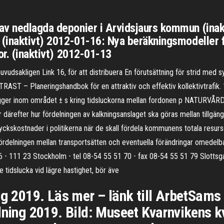
av nedlagda deponier i Arvidsjaurs kommun (ina
 (inaktivt) 2012-01-16: Nya beräkningsmodeller 
or. (inaktivt) 2012-01-13
uvudsakligen Link 16, för att distribuera En förutsättning för strid med
l-TRAST – Planeringshandbok för en attraktiv och effektiv kollektivtrafik.
n ligger inom området ± s kring tidsluckorna mellan fordonen p NATURV
refter hur fördelningen av kalkningsanslaget ska göras mellan tillgänglig
yckskostnader i politikerna när de skall fördela kommunens totala res
) fördelningen mellan transportsätten och eventuella förändringar omedelb
⋅ 111 23 Stockholm ⋅ tel 08-54 55 51 70 ⋅ fax 08-54 55 51 79 Slottsgata
 tidslucka vid lägre hastighet, bör äve
ag 2019. Läs mer – länk till ArbetSams
lning 2019. Bild: Museet Kvarnvikens kv