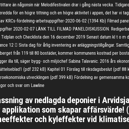
tittare än någonsin när Melodifestivalen drar i gång nästa vecka. Tidigar
edda för en högre tittning och en högre aktivitet i appen, det har vi tag
 av KRCs-fördelning-arbetsuppgifter-2020-06-02 (1394 Kb) Filmad panel
suppgifter 2020-02-07 LÄNK TILL FILMAD PANELDISKUSSION. Redigerbara 
9 · Tidplan och Checklista den 16 december 2019 Senast datum kl t o m 
nce 12 ⃝ Sista dag för årlig inventering av anläggningstillgångar. Samtl
berget från 119 till 80 bostäder, kommer kommunens kostnad per bostad f
gger illa till, säger bygg- och miljöchef Sabina Talavanic. 2016 års ekon
elseblad1 (pdf 232 kB) Kapitel 01 Förslag till riksdagsbeslut (pdf 88 kB
akroekonomiska utvecklingen (pdf 399 kB) Fördelning av gemensamma ko
rågor och svar om Lawline
ssning av nedlagda deponier i Arvidsj
applikation som skapar affärsvärde! (
effekter och kyleffekter vid klimatise