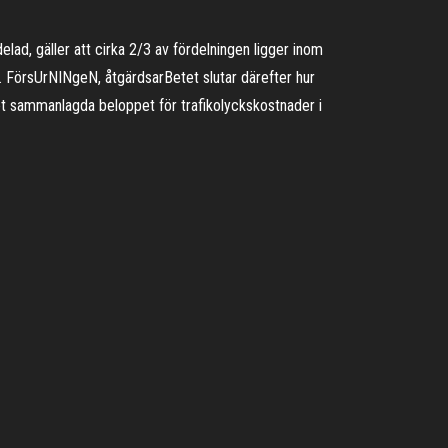
elad, gäller att cirka 2/3 av fördelningen ligger inom
FörsUrNINgeN, åtgärdsarBetet slutar därefter hur
 det sammanlagda beloppet för trafikolyckskostnader i