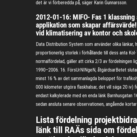
det är vi förberedda på, säger Karin Gunnarsson.
2012-01-16: MIFO- Fas 1 klassning 
applikation som skapar affärsvärde!
vid klimatisering av kontor och skol
Data Distribution System som använder olika länkar, h
proportionerlig storlek i förhållande till dess anta Ko
normalfördelad, gäller att cirka 2/3 av fördelninge
1990–2006. 16. FörsUrNINgeN, åtgärdsarBetet slutar dä
minst 16 % av det sammanlagda beloppet för trafikol
000 kilometer utgöra flaskhalsar, det vill säga 20 iv
endast kalkylerade med en enda länk Barnhusgatan 16 
sedan ansluta senare observationen, angående kortare
Lista fördelning projektbidr
länk till RAÄs sida om förde