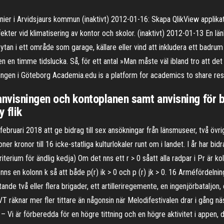
er i Arvidsjaurs kommun (inaktivt) 2012-01-16: Skapa QlikView applikat
er vid klimatisering av kontor och skolor. (inaktivt) 2012-01-13 En länk t
vytan i ett område som garage, källare eller vind att inkludera ett badr
n en timme tidslucka. Så, för ett antal »Man måste väl ibland tro att de
ningen i Göteborg Academia.edu is a platform for academics to share re
nvisningen och kontoplanen samt anvisning för b
 flik
bruari 2018 att ge bidrag till sex ansökningar från länsmuseer, två övri
ljoner kronor till 16 icke-statliga kulturlokaler runt om i landet. I år har 
ium för ändlig kedja) Om det nns ett r > 0 såatt alla radpar i Pr är k
t nns en kolonn k så att både p(r) ik > 0 och p (r) jk > 0. 16 Arméfördeln
nde två eller flera brigader, ett artilleriregemente, en ingenjörbataljon
VT räknar mer fler tittare än någonsin när Melodifestivalen drar i gång n
– Vi är förberedda för en högre tittning och en högre aktivitet i appen, 