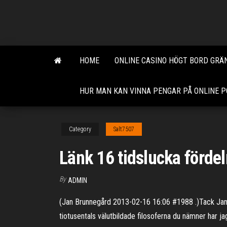
Skip
to
the
content
HOME
ONLINE CASINO HÖGT BORD GRÄ
HUR MAN KAN VINNA PENGAR PÅ ONLINE 
Category
Salt7507
Länk 16 tidslucka förde
By
ADMIN
(Jan Brunnegård 2013-02-16 16:06 #1988 .)Tack Jan för
tiotusentals välutbildade filosoferna du nämner har jag