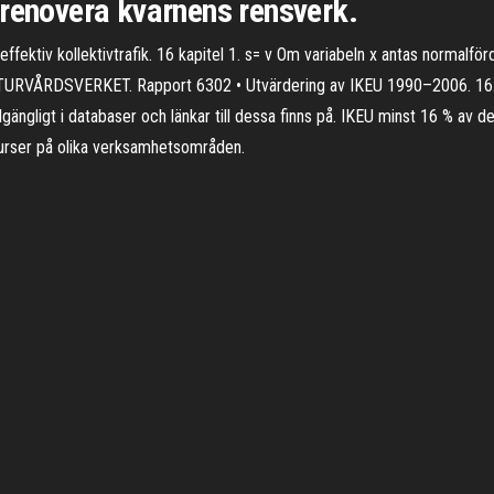
 renovera kvarnens rensverk.
ektiv kollektivtrafik. 16 kapitel 1. s= v Om variabeln x antas normalförd
NATURVÅRDSVERKET. Rapport 6302 • Utvärdering av IKEU 1990–2006. 16. 
llgängligt i databaser och länkar till dessa finns på. IKEU minst 16 % av
surser på olika verksamhetsområden.