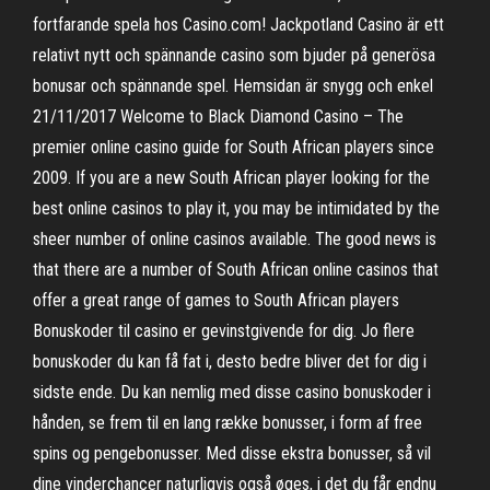
fortfarande spela hos Casino.com! Jackpotland Casino är ett
relativt nytt och spännande casino som bjuder på generösa
bonusar och spännande spel. Hemsidan är snygg och enkel
21/11/2017 Welcome to Black Diamond Casino – The
premier online casino guide for South African players since
2009. If you are a new South African player looking for the
best online casinos to play it, you may be intimidated by the
sheer number of online casinos available. The good news is
that there are a number of South African online casinos that
offer a great range of games to South African players
Bonuskoder til casino er gevinstgivende for dig. Jo flere
bonuskoder du kan få fat i, desto bedre bliver det for dig i
sidste ende. Du kan nemlig med disse casino bonuskoder i
hånden, se frem til en lang række bonusser, i form af free
spins og pengebonusser. Med disse ekstra bonusser, så vil
dine vinderchancer naturligvis også øges, i det du får endnu