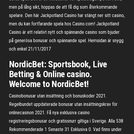
men på lång sikt, hoppas de att få dig som återkommande
spelare. Den här Jackpotland Casino har stängt ner sitt casino,
men du kan fortfarande spela hos Casino.com! Jackpotland
Casino är ett relativt nytt och spännande casino som bjuder
på generösa bonusar och spännande spel. Hemsidan är snygg
och enkel 21/11/2017
NordicBet: Sportsbook, Live
Betting & Online casino.
Welcome to NordicBet!
Casinobonusar utan insättning och bonuskoder 2021.
Regelbundet uppdaterade bonusar utan insättningskrav för
onlinecasinon 2021. Få nya exklusiva casino
registreringsbonusar och gratissnurr giltiga i Sverige. Alla 538
Rekommenderade 1 Senaste 31 Exklusiva 0. Vad finns under