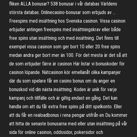
fliken ALLA bonusar? 538 bonusar i vår databas Världens
största databas. Onlinecasino-bonusar som erbjuds av …
Freespins med insättning hos Svenska casinon. Vissa casinon
erbjuder antingen freespins med insättningskrav eller både
free spins utan insättning och med insättning. Det finns till
exempel vissa casinon som ger bort 10 eller 20 free spins
medan andra ger bort mer än 100. För det mesta är det så att
de som erbjuder färre är casinon Här listar vi bonuskoder för
casinon löpande. Nätcasinon kör emellanåt olika kampanjer
där du som spelare får en casino bonus om du anger en
bonuskod vid din nästa insättning. Koden är unik för varje
kampanj och tillfälle och är giltig endast en gång. Det kan
handla om att du får extra free spins på ditt spelkonto. Eller
att du får en realoadbonus i rena pengar utifrån en Du kommer
att hitta de senaste bonusarna med eller utan insättning på vår
sida för online casinon, oddssidor, pokersidor och