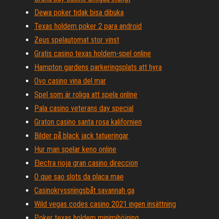
Dewa poker tidak bisa dibuka
Texas holdem poker 2 para android
Zeus spelautomat stor vinst
Gratis casino texas holdem-spel online
Hampton gardens parkeringsplats att hyra
Ovo casino vina del mar
Spel som är roliga att spela online
Pala casino veterans day special
Graton casino santa rosa kalifornien
Bilder på black jack tatueringar
Hur man spelar keno online
Electra rioja gran casino direccion
O que sao slots da placa mae
Casinokryssningsbåt savannah ga
Wild vegas codes casino 2021 ingen insättning
Poker texas holdem minimihöjning