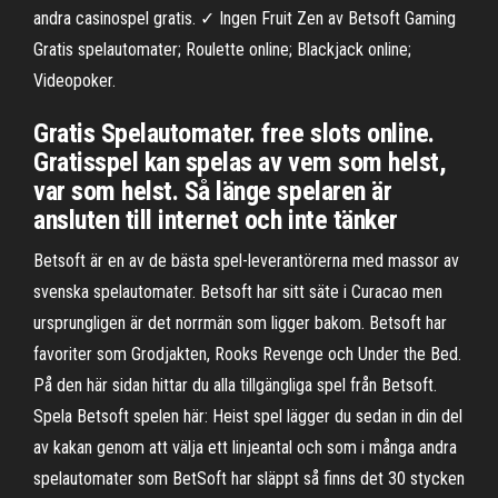
andra casinospel gratis. ✓ Ingen Fruit Zen av Betsoft Gaming
Gratis spelautomater; Roulette online; Blackjack online;
Videopoker.
Gratis Spelautomater. free slots online.
Gratisspel kan spelas av vem som helst,
var som helst. Så länge spelaren är
ansluten till internet och inte tänker
Betsoft är en av de bästa spel-leverantörerna med massor av
svenska spelautomater. Betsoft har sitt säte i Curacao men
ursprungligen är det norrmän som ligger bakom. Betsoft har
favoriter som Grodjakten, Rooks Revenge och Under the Bed.
På den här sidan hittar du alla tillgängliga spel från Betsoft.
Spela Betsoft spelen här: Heist spel lägger du sedan in din del
av kakan genom att välja ett linjeantal och som i många andra
spelautomater som BetSoft har släppt så finns det 30 stycken