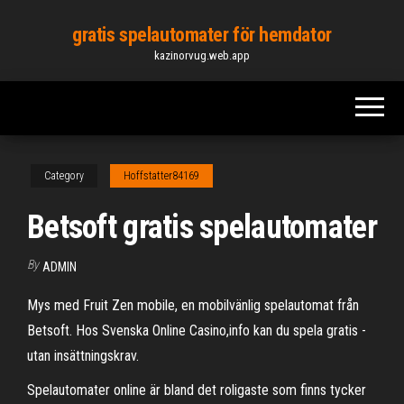
Skip
gratis spelautomater för hemdator
to
kazinorvug.web.app
the
content
Category
Hoffstatter84169
Betsoft gratis spelautomater
By
ADMIN
Mys med Fruit Zen mobile, en mobilvänlig spelautomat från
Betsoft. Hos Svenska Online Casino,info kan du spela gratis -
utan insättningskrav.
Spelautomater online är bland det roligaste som finns tycker