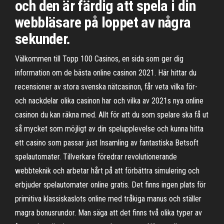
och den är färdig att spela i din
webbläsare på loppet av några
sekunder.
Välkommen till Topp 100 Casinos, en sida som ger dig
information om de bästa online casinon 2021. Här hittar du
recensioner av stora svenska nätcasinon, får veta vilka för-
och nackdelar olika casinon har och vilka av 2021s nya online
casinon du kan räkna med. Allt för att du som spelare ska få ut
så mycket som möjligt av din spelupplevelse och kunna hitta
ett casino som passar just Insamling av fantastiska Betsoft
spelautomater. Tillverkare föredrar revolutionerande
webbteknik och arbetar hårt på att förbättra simulering och
erbjuder spelautomater online gratis. Det finns ingen plats för
primitiva klassiskaslots online med tråkiga manus och ställer
magra bonusrundor. Man säga att det finns två olika typer av