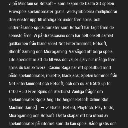
vi på Minotaur.se Betsoft – som skapar de bästa 3D spelen.
Provspela spelautomater gratis. wildsymbolerna multiplicerar
dina vinster upp till otroliga 3x under free spins. och
underhållande spelautomater som Betsoft har tagit fram de
senaste åren. Vi på Gratiscasino.com har helt enkelt samlat
guldkornen från bland annat Net Entertainment, Betsoft,
Sheriff Gaming och Microgaming. Varsågod att börja spela
Lite speciellt är att du till viss del väljer själv hur många free
spins du kan aktivera . Casino Saga har ett spelutbud med
både spelautomater, roulette, blackjack, Spelen kommer från
Net Entertainment och Betsoft, och om du är li 50% up to
€100 + 50 Free Spins on Starburst Vanliga frågor om
spelautomater Spela Ang The Angler Betsoft Online Slot
Machine Game】 ➦ ✓ Gratis NetEnt, Playtech, Play N' Go,
Microgaming och Betsoft. Detta skapar ett bra utbud av
spelautomater på internet som du kan spela. Både gratis och