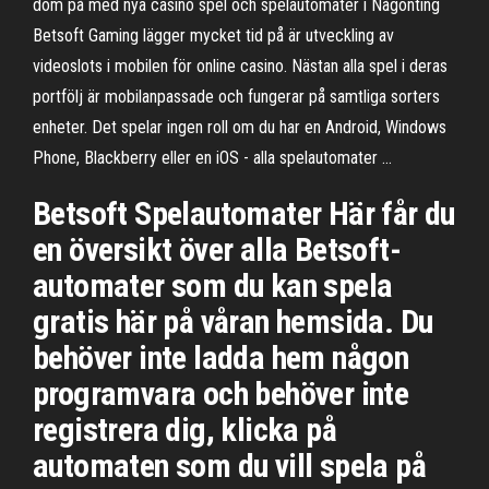
dom på med nya casino spel och spelautomater i Någonting
Betsoft Gaming lägger mycket tid på är utveckling av
videoslots i mobilen för online casino. Nästan alla spel i deras
portfölj är mobilanpassade och fungerar på samtliga sorters
enheter. Det spelar ingen roll om du har en Android, Windows
Phone, Blackberry eller en iOS - alla spelautomater …
Betsoft Spelautomater Här får du
en översikt över alla Betsoft-
automater som du kan spela
gratis här på våran hemsida. Du
behöver inte ladda hem någon
programvara och behöver inte
registrera dig, klicka på
automaten som du vill spela på