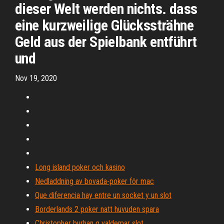
dieser Welt werden nichts. dass
eine kurzweilige Glückssträhne
Geld aus der Spielbank entführt
und
Nov 19, 2020
Long island poker och kasino
Nedladdning av bovada-poker för mac
Que diferencia hay entre un socket y un slot
Borderlands 2 poker natt huvuden spara
Christopher burhan g valdemar slot