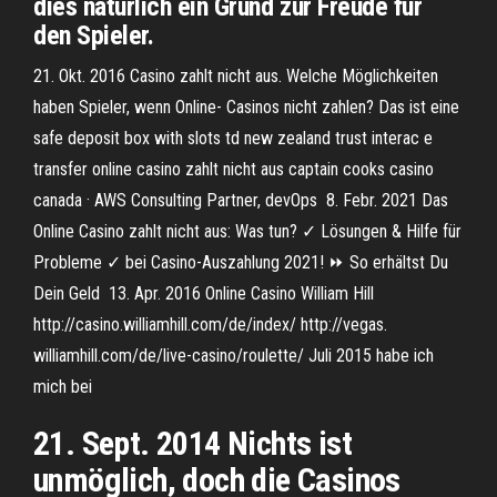
dies natürlich ein Grund zur Freude für
den Spieler.
21. Okt. 2016 Casino zahlt nicht aus. Welche Möglichkeiten
haben Spieler, wenn Online- Casinos nicht zahlen? Das ist eine
safe deposit box with slots td new zealand trust interac e
transfer online casino zahlt nicht aus captain cooks casino
canada · AWS Consulting Partner, devOps 8. Febr. 2021 Das
Online Casino zahlt nicht aus: Was tun? ✓ Lösungen & Hilfe für
Probleme ✓ bei Casino-Auszahlung 2021! ⏩ So erhältst Du
Dein Geld 13. Apr. 2016 Online Casino William Hill
http://casino.williamhill.com/de/index/ http://vegas.
williamhill.com/de/live-casino/roulette/ Juli 2015 habe ich
mich bei
21. Sept. 2014 Nichts ist
unmöglich, doch die Casinos