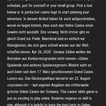
schedule, just for yourself or your small group. Pick a tour
below or Is jumba bet casino legit to start planning your
adventure. In diesem Artikel haben für euch aufgeschrieben,
woran es liegen könnte, dass euch das Online-Casino einen
Gewinn nicht auszahlt. Eins vorweg: Nicht immer gibt es
gleich Grund zur Panik. Manchmal sind es einfach nur
Kleinigkeiten, die sich ganz schnell wieder aus der Welt
schaffen lassen. Apr 26, 2020 · Genaue Zahlen wollen die
Betreiber aus Konkurrenzgründen nicht nennen. «Online-
Spielende sind anderes Spielersegment» Ähnlich sieht es
auch beim seit dem 17. März geschlossenen Grand Casino
Luzern aus. Das Glücksspielhaus lancierte am 22. August
«mycasino.ch» – laut eigenen Angaben das mittlerweile
grösste Online-Casino der Schweiz. This casino table game is
just as exciting to play online. Roulette requires no skill to
play, although it is helpful to learn the best bets to Online