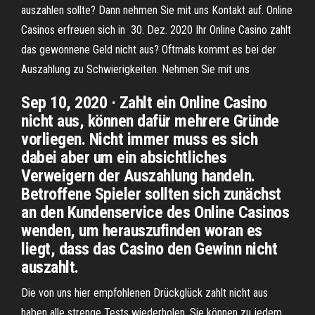
auszahlen sollte? Dann nehmen Sie mit uns Kontakt auf. Online
Casinos erfreuen sich in 30. Dez. 2020 Ihr Online Casino zahlt
das gewonnene Geld nicht aus? Oftmals kommt es bei der
Auszahlung zu Schwierigkeiten. Nehmen Sie mit uns
Sep 10, 2020 · Zahlt ein Online Casino
nicht aus, können dafür mehrere Gründe
vorliegen. Nicht immer muss es sich
dabei aber um ein absichtliches
Verweigern der Auszahlung handeln.
Betroffene Spieler sollten sich zunächst
an den Kundenservice des Online Casinos
wenden, um herauszufinden woran es
liegt, dass das Casino den Gewinn nicht
auszahlt.
Die von uns hier empfohlenen Drückglück zahlt nicht aus
haben alle strenge Tests wiederholen. Sie können zu jedem